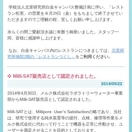
学校法人北里研究所白金キャンパス整備計画に伴い、「レスト
ラン松実」の営業を８月
日（金）をもちまして終了させてい
29
ただきますのでご理解の程、宜しくお願い申し上げます。
永らくの間ご愛顧頂き誠に有難う御座いました。スタッフ一
同、皆様に感謝申し上げます。
なお、白金キャンパス内のレストランにつきましては、
北里研
究所病院
階の「レストランつくし」
を
ご利用ください。
2
Milli-SAT販売店として認定されました。
2014/05/22
2014年4月30日、メルク株式会社ラボラトリーウォーター事業
部からMilli-SAT販売店として認定されました。
Milli-SATとは、Millipore User’s Satisfactionの略であり、当社
は、研究で使用する純水装置等の据付、点検、修理等作業をメ
ルク株式会社に代わって行うことで機器を正常に作動させ、ユ
ーザーを満足させることを目的としております。